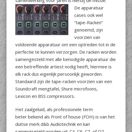
samenwerking voor jaren is hierbij de missie.
De apparatuur
cases ook wel
“tape-Racken”
genoemd, zijn
voorzien van
voldoende apparatuur om een optreden tot in de
perfectie te kunnen verzorgen. De racken worden
samengesteld met alle benodigde apparatuur die
een betreffende artiest nodig heeft, hiermee is
elk rack dus eigenlijk persoonlijk geworden.
Standaard zijn de tape-racken voorzien van een
Soundcraft mengtafel, Shure microfoons,
Lexicon en BSS compressors.
Het zaalgeluid, als professionele term
beter bekend als Front of house (FOH) is van het
duitse merk d&b Audiotechnik en kan
samengseteld worden uit: C4, C6, C7, of Q7