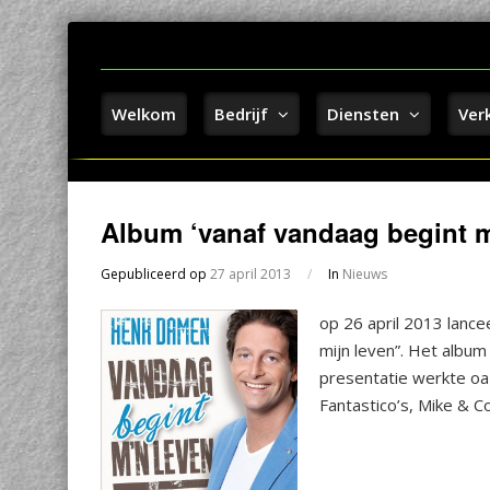
Welkom
Bedrijf
Diensten
Ver
Album ‘vanaf vandaag begint m
Gepubliceerd op
27 april 2013
/
In
Nieuws
op 26 april 2013 lance
mijn leven”. Het album
presentatie werkte oa 
Fantastico’s, Mike & C